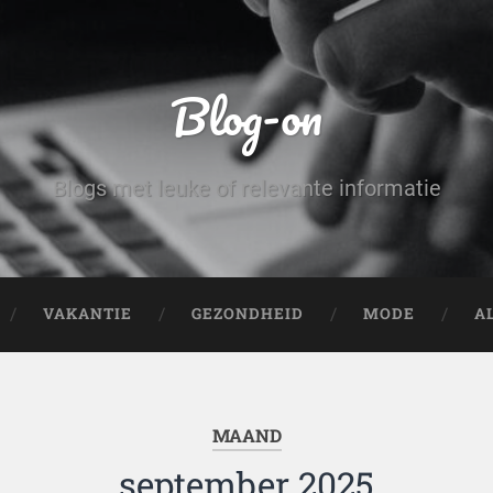
Blog-on
Blogs met leuke of relevante informatie
VAKANTIE
GEZONDHEID
MODE
A
MAAND
september 2025