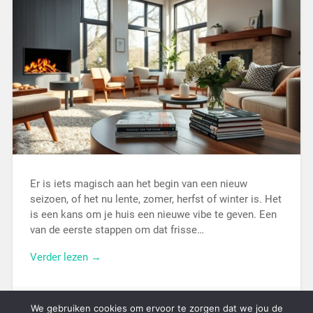
Er is iets magisch aan het begin van een nieuw
seizoen, of het nu lente, zomer, herfst of winter is. Het
is een kans om je huis een nieuwe vibe te geven. Een
van de eerste stappen om dat frisse…
Verder lezen →
29 oktober 2025
We gebruiken cookies om ervoor te zorgen dat we jou de