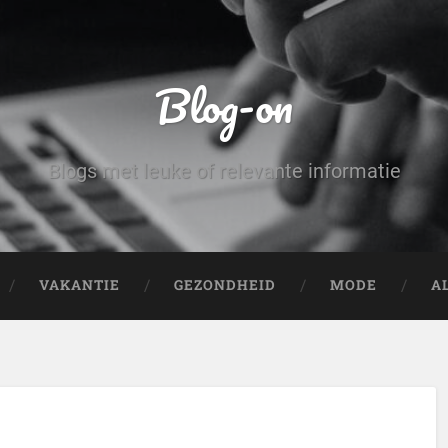
Blog-on
Blogs met leuke of relevante informatie
VAKANTIE
GEZONDHEID
MODE
A